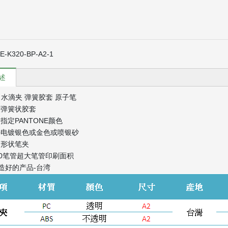
E-K320-BP-A2-1
述
A2 水滴夹 弹簧胶套 原子笔
软弹簧状胶套
指定PANTONE颜色
件电镀银色或金色或喷银砂
滴形状笔夹
00笔管超大笔管印刷面积
制造好的产品-台湾