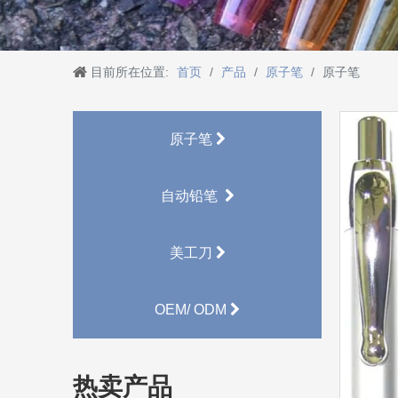
目前所在位置:
首页
/
产品
/
原子笔
/
原子笔
原子笔
自动铅笔
美工刀
OEM/ ODM
热卖产品