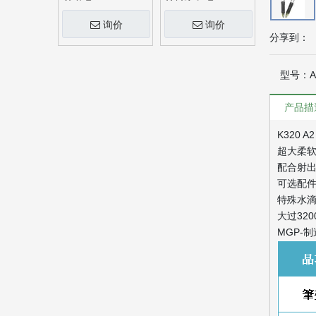
询价
询价
分享到：
型号：
A
产品描
K320 
超大柔
配合射出
可选配
特殊水
大过32
MGP-